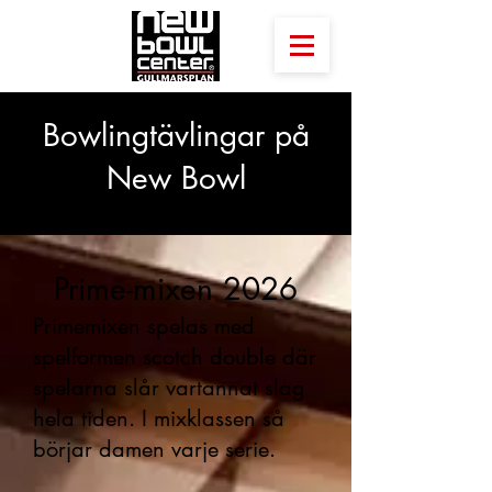
Bowlingtävlingar på
New Bowl
Prime-mixen 2026
Primemixen spelas med
spelformen scotch double där
spelarna slår vartannat slag
hela tiden. I mixklassen så
börjar damen varje serie.