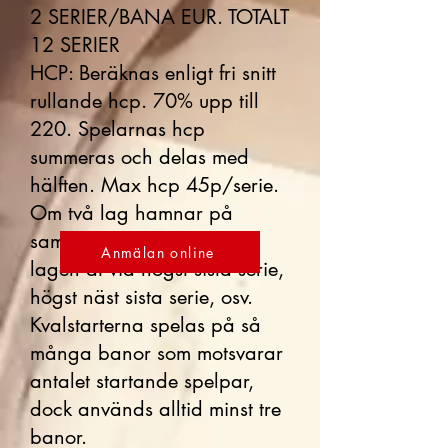
2 SERIER/BANA EUR. TOTALT
12 SERIER
HCP: Beräknas enligt fri snitt
rullande hcp. 70% upp till
220. Spelarnas hcp
summeras och delas med
hälften. Max hcp 45p/serie.
Om två lag hamnar på
samma poäng så särskiljs
Anmälan online
lagen åt via högst sista serie,
högst näst sista serie, osv.
Kvalstarterna spelas på så
många banor som motsvarar
antalet startande spelpar,
dock används alltid minst tre
banor.