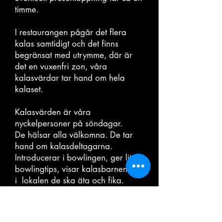
timme.
I restaurangen pågår det flera
kalas samtidigt och det finns
begränsat med utrymme, där är
det en vuxenfri zon, våra
kalasvärdar tar hand om hela
kalaset.
Kalasvärden är våra
nyckelpersoner på söndagar.
De hälsar alla välkomna. De tar
hand om kalasdeltagarna.
Introducerar i bowlingen, ger lite
bowlingtips, visar kalasbarnen var
i lokalen de ska äta och fika.
Serverar mat, dryck och efterrätt.
Överlämnar presenten från New
Bowl och delar ut godispåsar om