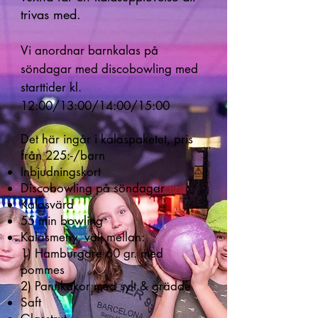
trivas med.
Vi anordnar barnkalas på
söndagar med discobowling
med
starttider kl.
12:00/13:00/14:00/15:00
Det här ingår i kalaspaketet, pris
från 225:-/barn
Inbjudningskort
Discobowling på söndagar
Kalasvärd
55 min bowling
Kalasmeny, välj mellan:
1) Hamburgare 60 gr. med
pommes
2) Pannkakor med sylt & grädde
Saft