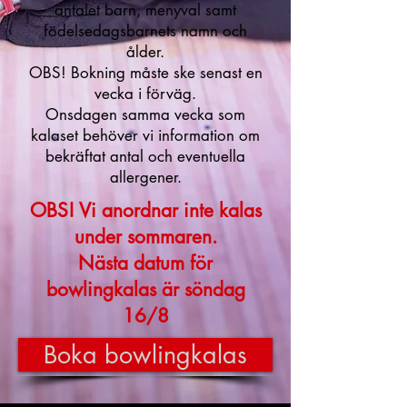
antalet barn, menyval samt
födelsedagsbarnets namn och
ålder.
OBS! Bokning måste ske senast en
vecka i förväg.
Onsdagen samma vecka som
kalaset behöver vi information om
bekräftat antal och eventuella
allergener.
OBS! Vi anordnar inte kalas
under sommaren.
Nästa datum för
bowlingkalas är söndag
16/8
Boka bowlingkalas