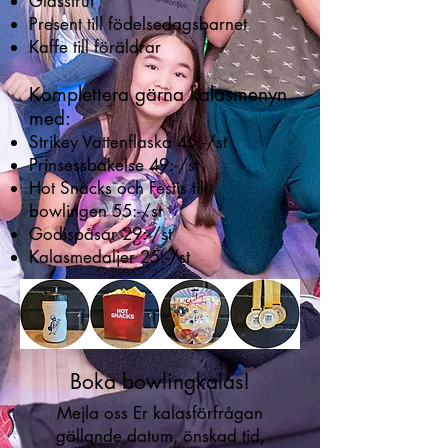
Glasstrut
Present till födelsedagsbarnet
Kaffe till föräldrar
Komplettera gärna kalasmenyn
med:
Strikey Vattenflaska 45:-/st
Prinsessbakelse 49:-/st
Hot Snacks och Festis till
bowlingen 55:-/st
Godispåsar 29:-/st
Kalasmedaljer 25:-/st
Boka bowlingkalas!
Mejla oss Er kalasförfrågan
gällande datum, önskad tid,