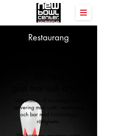
Restaurang
Förgyll ert besök hos
oss med
god mat och dryck!
Välkommen till bowlinghallens
servering med café, restaurang
och bar med fullständiga
rättigheter.
Vår barmeny serveras under