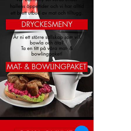
hallens öppettider och vi har alltid
ett brett utbud av mat och tilltugg.
DRYCKESMENY
Är ni ett större sällskap som vill
bowla och äta?
Ta en titt på våra mat- &
bowlingpaket!
MAT- & BOWLINGPAKET